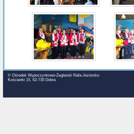
© Ośrodek Wypoczynkowo-Żeglarski Rafa-Jeziorsko
Kościanki 15, 62-730 Dobra