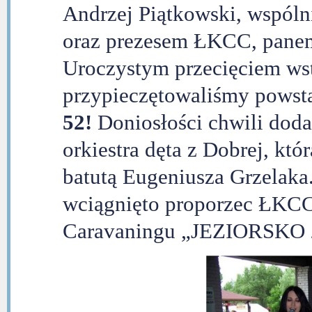
Andrzej Piątkowski, wspó
oraz prezesem ŁKCC, pane
Uroczystym przecięciem wst
przypieczętowaliśmy powst
52!
Doniosłości chwili doda
orkiestra dęta z Dobrej, któ
batutą Eugeniusza Grzelaka.
wciągnięto proporzec ŁKCC
Caravaningu „JEZIORSKO 20