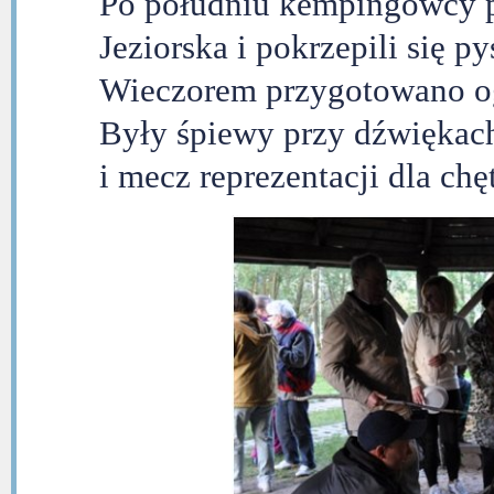
Po południu kempingowcy p
Jeziorska i pokrzepili się p
Wieczorem przygotowano og
Były śpiewy przy dźwiękach
i mecz reprezentacji dla chę