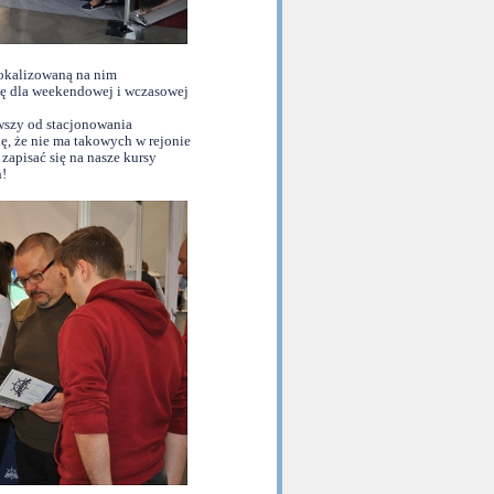
lokalizowaną na nim
zę dla weekendowej i wczasowej
ąwszy od stacjonowania
ię, że nie ma takowych w rejonie
zapisać się na nasze kursy
h!