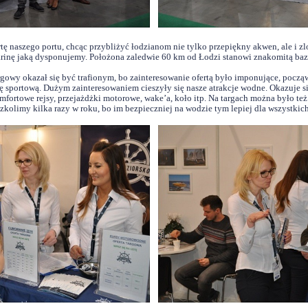
ę naszego portu, chcąc przybliżyć łodzianom nie tylko przepiękny akwen, ale i z
rinę jaką dysponujemy. Położona zaledwie 60 km od Łodzi stanowi znakomitą ba
rgowy okazał się być trafionym, bo zainteresowanie ofertą było imponujące, pocz
zę sportową. Dużym zainteresowaniem cieszyły się nasze atrakcje wodne. Okazuje s
mfortowe rejsy, przejażdżki motorowe, wake’a, koło itp. Na targach można było też 
olimy kilka razy w roku, bo im bezpieczniej na wodzie tym lepiej dla wszystkic