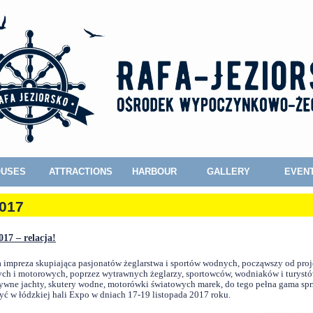
USES
ATTRACTIONS
HARBOUR
GALLERY
EVEN
017
17 – relacja!
a impreza skupiająca pasjonatów żeglarstwa i sportów wodnych, począwszy od pro
h i motorowych, poprzez wytrawnych żeglarzy, sportowców, wodniaków i turystó
ne jachty, skutery wodne, motorówki światowych marek, do tego pełna gama spr
ć w łódzkiej hali Expo w dniach 17-19 listopada 2017 roku.