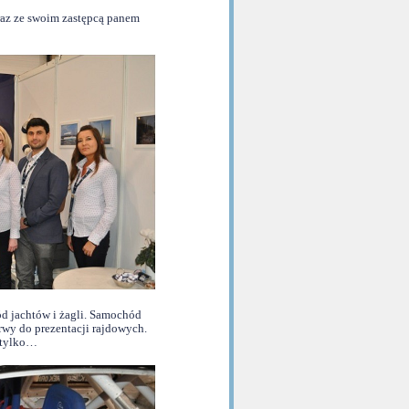
raz ze swoim zastępcą panem
ód jachtów i żagli. Samochód
rwy do prezentacji rajdowych.
e tylko…