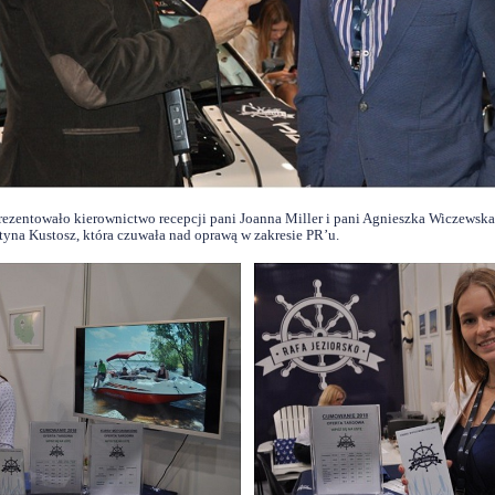
rezentowało kierownictwo recepcji pani Joanna Miller i pani Agnieszka Wiczewska
tyna Kustosz, która czuwała nad oprawą w zakresie PR’u.