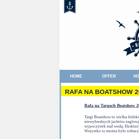
HOME
OFFER
HO
RAFA NA BOATSHOW 2
Rafa na Targach Boatshow 20
Targi Boatshow to wielka łódzk
niewybrednych jachtów żaglowyc
wypoczynek nad wodą. Ekskluzyw
Wszystko to można było zobaczy