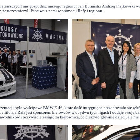
ią zaszczycił nas gospodarz naszego regionu, pan Burmistrz Andrzej Piątkowski w
 że uczestniczyli Państwo z nami w promocji Rafy i regionu.
ezentacji było wyścigowe BMW E-46, które dość intrygująco prezentowało się wśr
mpetition, a Rafa jest sponsorem kierowców w obydwu tych ligach i oddaje swoje ba
wodników i oczywiście zasiąść za kierownicą, co cieszyło głównie dzieci, ale ni