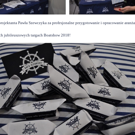
rojektanta Pawła Szewczyka za profesjonalne przygotowanie i opracowanie aranżac
ych jubileuszowych targach Boatshow 2018!