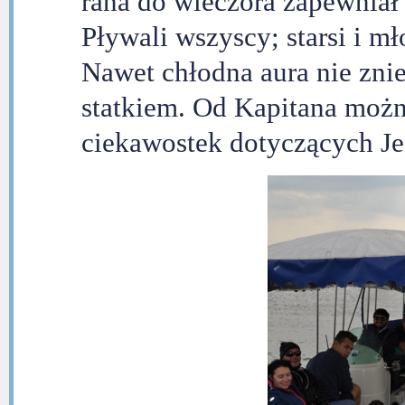
rana do wieczora zapewniał
Pływali wszyscy; starsi i mło
Nawet chłodna aura nie zni
statkiem. Od Kapitana możn
ciekawostek dotyczących Jez