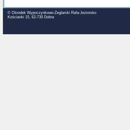
© Ośrodek Wypoczynkowo-Żeglarski Rafa-Jeziorsko
Kościanki 15, 62-730 Dobra